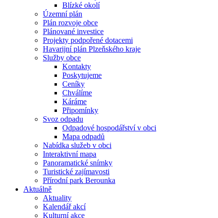
Blízké okolí
Územní plán
Plán rozvoje obce
Plánované investice
Projekty podpořené dotacemi
Havarijní plán Plzeňského kraje
Služby obce
Kontakty
Poskytujeme
Ceníky
Chválíme
Káráme
Připomínky
Svoz odpadu
Odpadové hospodářství v obci
Mapa odpadů
Nabídka služeb v obci
Interaktivní mapa
Panoramatické snímky
Turistické zajímavosti
Přírodní park Berounka
Aktuálně
Aktuality
Kalendář akcí
Kulturní akce