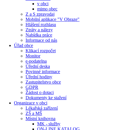
v obci
mimo obec
Z a S zpravodaj
Mobilní aplikace "V Obraze"
Hlášení rozhlasu
Ztráty a nálezy
Nabídka práce
Informace od nás
Úřad obce
Klikací rozpočet
Monitor
e-podatelna
Úřední deska
Povinné informace
Úřední hodiny
Zastupitelstvo obce
GDPR
Žádost o dotaci
Dokumenty ke stažení
Organizace v obci
Lékařská zařízení
ZŠ a MŠ
Místní knihovna
MK - služby
ON-LINE KATALOG