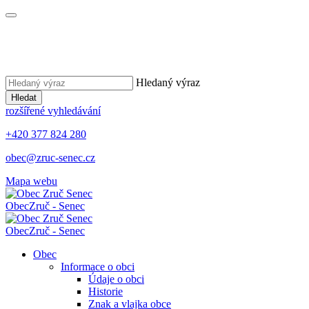
Hledaný výraz
Hledat
rozšířené vyhledávání
+420 377 824 280
obec@zruc-senec.cz
Mapa webu
Obec
Zruč - Senec
Obec
Zruč - Senec
Obec
Informace o obci
Údaje o obci
Historie
Znak a vlajka obce