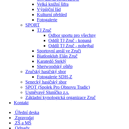
Velká knižní šifra
Výpůjční řád
Kulturní přehled
Fotogalerie
SPORT
TJ Zruč
Odbor sportu pro všechny
Oddíl TJ Zruč - kopaná
Oddíl TJ Zruč - nohejbal
Sportovní areál ve Zruči
Biatlonklub Elán Zruč
Karatedó Steklý
Sherwoodský oštěp
Zručský hasičský sbor
Fotogalerie SDH-Z
Senecký hasičský sbor
SPOT (Spolek Pro Obnovu Tradic)
Usměvavé Sluníčko z.s.
Základní kynologická organizace Zruč
Kontakt
Úřední deska
Zpravodaj
ZŠ a MŠ
Odpady