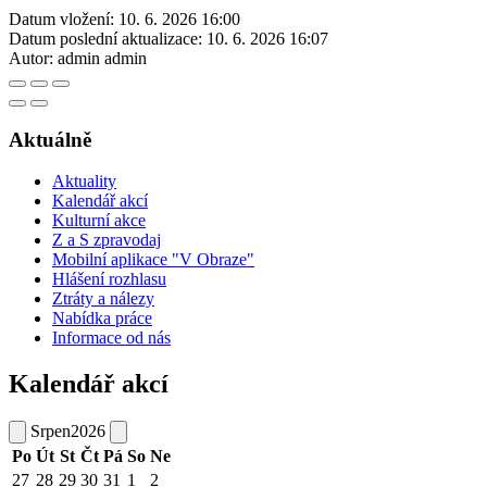
Datum vložení:
10. 6. 2026 16:00
Datum poslední aktualizace:
10. 6. 2026 16:07
Autor:
admin admin
Aktuálně
Aktuality
Kalendář akcí
Kulturní akce
Z a S zpravodaj
Mobilní aplikace "V Obraze"
Hlášení rozhlasu
Ztráty a nálezy
Nabídka práce
Informace od nás
Kalendář akcí
Srpen
2026
Po
Út
St
Čt
Pá
So
Ne
27
28
29
30
31
1
2