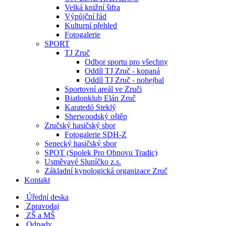
Velká knižní šifra
Výpůjční řád
Kulturní přehled
Fotogalerie
SPORT
TJ Zruč
Odbor sportu pro všechny
Oddíl TJ Zruč - kopaná
Oddíl TJ Zruč - nohejbal
Sportovní areál ve Zruči
Biatlonklub Elán Zruč
Karatedó Steklý
Sherwoodský oštěp
Zručský hasičský sbor
Fotogalerie SDH-Z
Senecký hasičský sbor
SPOT (Spolek Pro Obnovu Tradic)
Usměvavé Sluníčko z.s.
Základní kynologická organizace Zruč
Kontakt
Úřední deska
Zpravodaj
ZŠ a MŠ
Odpady