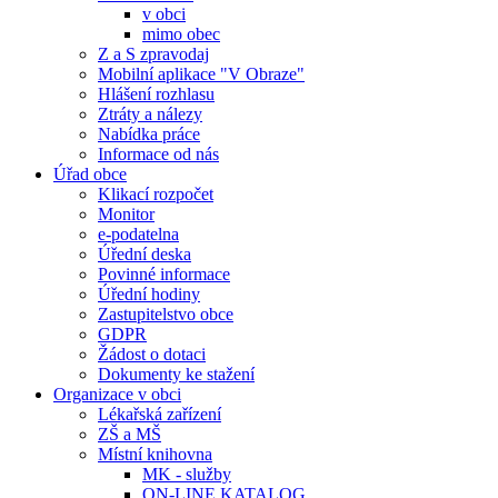
v obci
mimo obec
Z a S zpravodaj
Mobilní aplikace "V Obraze"
Hlášení rozhlasu
Ztráty a nálezy
Nabídka práce
Informace od nás
Úřad obce
Klikací rozpočet
Monitor
e-podatelna
Úřední deska
Povinné informace
Úřední hodiny
Zastupitelstvo obce
GDPR
Žádost o dotaci
Dokumenty ke stažení
Organizace v obci
Lékařská zařízení
ZŠ a MŠ
Místní knihovna
MK - služby
ON-LINE KATALOG