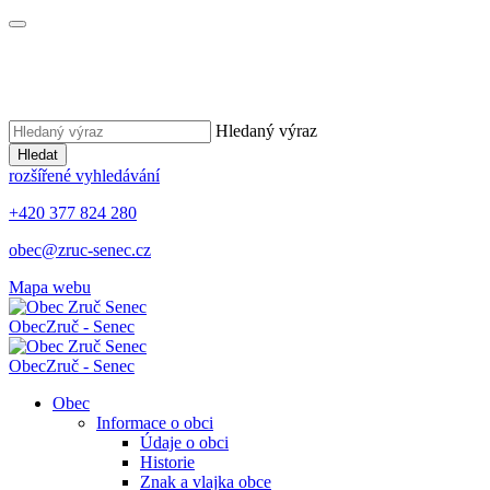
Hledaný výraz
Hledat
rozšířené vyhledávání
+420 377 824 280
obec@zruc-senec.cz
Mapa webu
Obec
Zruč - Senec
Obec
Zruč - Senec
Obec
Informace o obci
Údaje o obci
Historie
Znak a vlajka obce