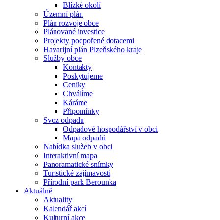
Blízké okolí
Územní plán
Plán rozvoje obce
Plánované investice
Projekty podpořené dotacemi
Havarijní plán Plzeňského kraje
Služby obce
Kontakty
Poskytujeme
Ceníky
Chválíme
Káráme
Připomínky
Svoz odpadu
Odpadové hospodářství v obci
Mapa odpadů
Nabídka služeb v obci
Interaktivní mapa
Panoramatické snímky
Turistické zajímavosti
Přírodní park Berounka
Aktuálně
Aktuality
Kalendář akcí
Kulturní akce