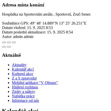
Adresa místa konání
Hospůdka na Sportovním areálu , Sportovní, Zruč-Senec
Souřadnice GPS:
49° 48′ 14.889″N 13° 25′ 26.251″E
Datum vložení:
15. 9. 2025 8:53
Datum poslední aktualizace:
15. 9. 2025 8:54
Autor:
admin admin
Aktuálně
Aktuality
Kalendář akcí
Kulturní akce
Z a S zpravodaj
Mobilní aplikace "V Obraze"
Hlášení rozhlasu
Ztráty a nálezy
Nabídka práce
Informace od nás
Kalendář akcí