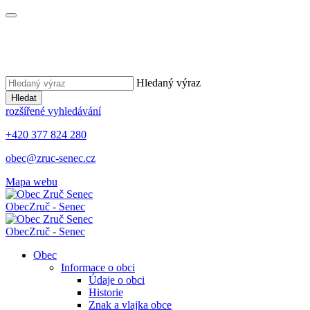
Hledaný výraz
Hledat
rozšířené vyhledávání
+420 377 824 280
obec@zruc-senec.cz
Mapa webu
Obec
Zruč - Senec
Obec
Zruč - Senec
Obec
Informace o obci
Údaje o obci
Historie
Znak a vlajka obce