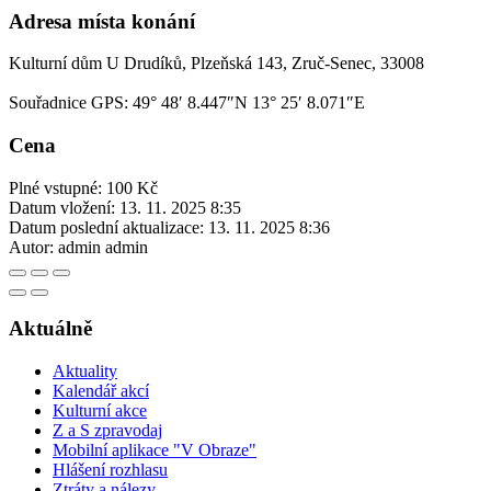
Adresa místa konání
Kulturní dům U Drudíků, Plzeňská 143, Zruč-Senec, 33008
Souřadnice GPS:
49° 48′ 8.447″N 13° 25′ 8.071″E
Cena
Plné vstupné: 100 Kč
Datum vložení:
13. 11. 2025 8:35
Datum poslední aktualizace:
13. 11. 2025 8:36
Autor:
admin admin
Aktuálně
Aktuality
Kalendář akcí
Kulturní akce
Z a S zpravodaj
Mobilní aplikace "V Obraze"
Hlášení rozhlasu
Ztráty a nálezy