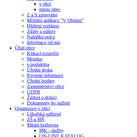
v obci
mimo obec
Z a S zpravodaj
Mobilní aplikace "V Obraze"
Hlášení rozhlasu
Ztráty a nálezy
Nabídka práce
Informace od nás
Úřad obce
Klikací rozpočet
Monitor
e-podatelna
Úřední deska
Povinné informace
Úřední hodiny
Zastupitelstvo obce
GDPR
Žádost o dotaci
Dokumenty ke stažení
Organizace v obci
Lékařská zařízení
ZŠ a MŠ
Místní knihovna
MK - služby
ON-LINE KATALOG