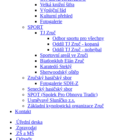
Velká knižní šifra
Výpůjční řád
Kulturní přehled
Fotogalerie
SPORT
TJ Zruč
Odbor sportu pro všechny
Oddíl TJ Zruč - kopaná
Oddíl TJ Zruč - nohejbal
Sportovní areál ve Zruči
Biatlonklub Elán Zruč
Karatedó Steklý
Sherwoodský oštěp
Zručský hasičský sbor
Fotogalerie SDH-Z
Senecký hasičský sbor
SPOT (Spolek Pro Obnovu Tradic)
Usměvavé Sluníčko z.s.
Základní kynologická organizace Zruč
Kontakt
Úřední deska
Zpravodaj
ZŠ a MŠ
Odpady