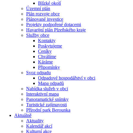
Blízké okolí
Územní plán
Plán rozvoje obce
Plánované investice
Projekty podpořené dotacemi
Havarijní plán Plzeňského kraje
Služby obce
Kontakty
Poskytujeme
Ceníky
Chválíme
Káráme
Připomínky
Svoz odpadu
Odpadové hospodářství v obci
Mapa odpadů
Nabídka služeb v obci
Interaktivní mapa
Panoramatické snímky
Turistické zajímavosti
Přírodní park Berounka
Aktuálně
Aktuality
Kalendář akcí
Kulturní akce