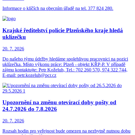
Informace o klíčích na obecním úřadě na tel. 377 824 280.
Krajské ředitelství policie Plzeňského kraje hledá
uklizečku
20. 7.
2026
Do našeho týmu údržby hledáme spolehlivou pracovnici na pozici
uklízečka. Místo výkonu práce: Plzeň - objekt KŘP-P. V případě
zájmu kontaktujte: Petr Koželuh, Tel.: 702 260 570, 974 322 744,
E-mail: petr.kozeluh@pcr.cz
Upozornění na změnu otevírací doby pošty od
24.7.2026 do 7.8.2026
20. 7.
2026
Rozsah hodin pro veřejnost bude omezen na nezbytně nutnou dobu