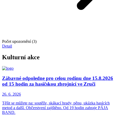
Počet upozornění (3)
Detail
Kulturní akce
Zábavné odpoledne pro celou rodinu dne 15.8.2026
od 15 hodin za hasičskou zbrojnicí ve Zruči
26. 6.
2026
Těšit se můžete na: soutěže, skákací hrady, pěnu, ukázka hasících
metod a další. Občerstvení zajištěno. Od 19 hodin zahraje PÁJA
BAND.