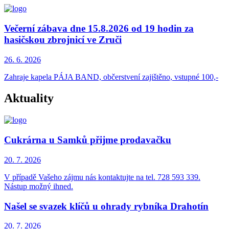
Večerní zábava dne 15.8.2026 od 19 hodin za
hasičskou zbrojnicí ve Zruči
26. 6.
2026
Zahraje kapela PÁJA BAND, občerstvení zajištěno, vstupné 100,-
Aktuality
Cukrárna u Samků přijme prodavačku
20. 7.
2026
V případě Vašeho zájmu nás kontaktujte na tel. 728 593 339.
Nástup možný ihned.
Našel se svazek klíčů u ohrady rybníka Drahotín
20. 7.
2026