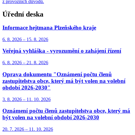
z provozních důvodů.
Úřední deska
Informace hejtmana Plzeňského kraje
6. 8.
2026
–
15. 8.
2026
Veřejná vyhláška - vyrozumění o zahájení řízení
6. 8.
2026
–
21. 8.
2026
Oprava dokumentu "Oznámení počtu členů
zastupitelstva obce, který má být volen na volební
období 2026-2030"
3. 8.
2026
–
11. 10.
2026
Oznámení počtu členů zastupitelstva obce, který má
být volen na volební období 2026-2030
20. 7.
2026
–
11. 10.
2026