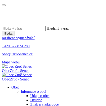
Hledaný výraz
Hledat
rozšířené vyhledávání
+420 377 824 280
obec@zruc-senec.cz
Mapa webu
Obec
Zruč - Senec
Obec
Zruč - Senec
Obec
Informace o obci
Údaje o obci
Historie
Znak a vlajka obce