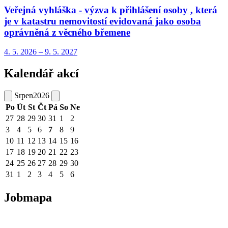
Veřejná vyhláška - výzva k přihlášení osoby , která
je v katastru nemovitostí evidovaná jako osoba
oprávněná z věcného břemene
4. 5.
2026
–
9. 5.
2027
Kalendář akcí
Srpen
2026
Po
Út
St
Čt
Pá
So
Ne
27
28
29
30
31
1
2
3
4
5
6
7
8
9
10
11
12
13
14
15
16
17
18
19
20
21
22
23
24
25
26
27
28
29
30
31
1
2
3
4
5
6
Jobmapa