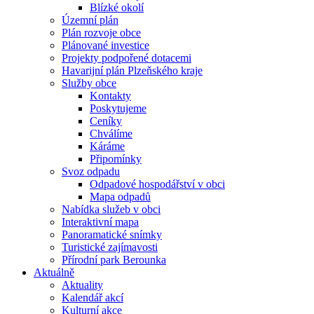
Blízké okolí
Územní plán
Plán rozvoje obce
Plánované investice
Projekty podpořené dotacemi
Havarijní plán Plzeňského kraje
Služby obce
Kontakty
Poskytujeme
Ceníky
Chválíme
Káráme
Připomínky
Svoz odpadu
Odpadové hospodářství v obci
Mapa odpadů
Nabídka služeb v obci
Interaktivní mapa
Panoramatické snímky
Turistické zajímavosti
Přírodní park Berounka
Aktuálně
Aktuality
Kalendář akcí
Kulturní akce