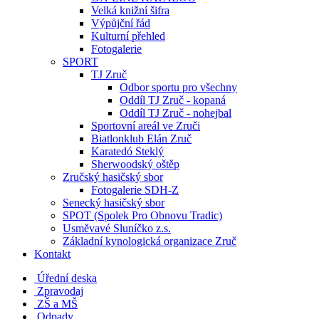
Velká knižní šifra
Výpůjční řád
Kulturní přehled
Fotogalerie
SPORT
TJ Zruč
Odbor sportu pro všechny
Oddíl TJ Zruč - kopaná
Oddíl TJ Zruč - nohejbal
Sportovní areál ve Zruči
Biatlonklub Elán Zruč
Karatedó Steklý
Sherwoodský oštěp
Zručský hasičský sbor
Fotogalerie SDH-Z
Senecký hasičský sbor
SPOT (Spolek Pro Obnovu Tradic)
Usměvavé Sluníčko z.s.
Základní kynologická organizace Zruč
Kontakt
Úřední deska
Zpravodaj
ZŠ a MŠ
Odpady