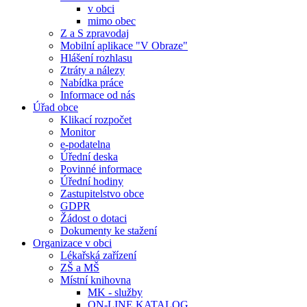
v obci
mimo obec
Z a S zpravodaj
Mobilní aplikace "V Obraze"
Hlášení rozhlasu
Ztráty a nálezy
Nabídka práce
Informace od nás
Úřad obce
Klikací rozpočet
Monitor
e-podatelna
Úřední deska
Povinné informace
Úřední hodiny
Zastupitelstvo obce
GDPR
Žádost o dotaci
Dokumenty ke stažení
Organizace v obci
Lékařská zařízení
ZŠ a MŠ
Místní knihovna
MK - služby
ON-LINE KATALOG