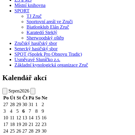
Místní knihovna
SPORT
TJ Zruč
Sportovní areál ve Zruči
Biatlonklub Elán Zruč
Karatedó Steklý
Sherwoodský oštěp
Zručský hasičský sbor
Senecký hasičský sbor
SPOT (Spolek Pro Obnovu Tradic)
Usměvavé Sluníčko z.s.
Základní kynologická organizace Zruč
Kalendář akcí
Srpen
2026
Po
Út
St
Čt
Pá
So
Ne
27
28
29
30
31
1
2
3
4
5
6
7
8
9
10
11
12
13
14
15
16
17
18
19
20
21
22
23
24
25
26
27
28
29
30