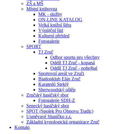
ZŠ a MŠ
Místní knihovna
MK - služby
ON-LINE KATALOG
Velká knižní šifra
Výpůjční řád
Kulturní přehled
Fotogalerie
SPORT
TJ Zruč
Odbor sportu pro všechny
Oddíl TJ Zruč - kopaná
Oddíl TJ Zruč - nohejbal
Sportovní areál ve Zruči
Biatlonklub Elán Zruč
Karatedó Steklý
Sherwoodský oštěp
Zručský hasičský sbor
Fotogalerie SDH-Z
Senecký hasičský sbor
SPOT (Spolek Pro Obnovu Tradic)
Usměvavé Sluníčko z.s.
Základní kynologická organizace Zruč
Kontakt