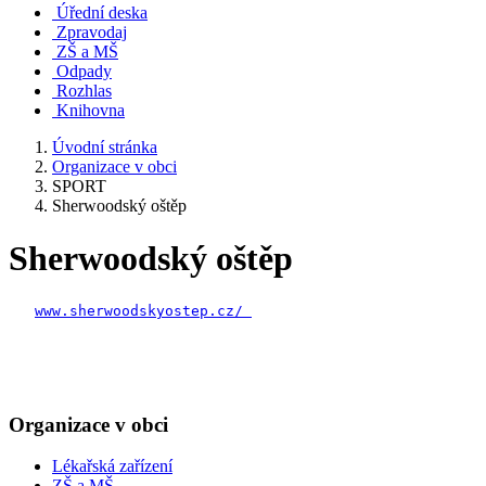
Úřední deska
Zpravodaj
ZŠ a MŠ
Odpady
Rozhlas
Knihovna
Úvodní stránka
Organizace v obci
SPORT
Sherwoodský oštěp
Sherwoodský oštěp
www.sherwoodskyostep.cz/ 
Organizace v obci
Lékařská zařízení
ZŠ a MŠ