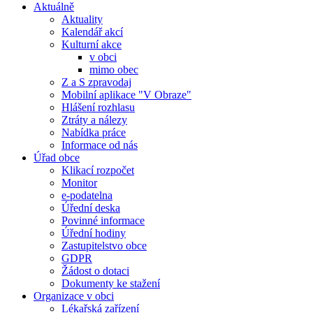
Aktuálně
Aktuality
Kalendář akcí
Kulturní akce
v obci
mimo obec
Z a S zpravodaj
Mobilní aplikace "V Obraze"
Hlášení rozhlasu
Ztráty a nálezy
Nabídka práce
Informace od nás
Úřad obce
Klikací rozpočet
Monitor
e-podatelna
Úřední deska
Povinné informace
Úřední hodiny
Zastupitelstvo obce
GDPR
Žádost o dotaci
Dokumenty ke stažení
Organizace v obci
Lékařská zařízení