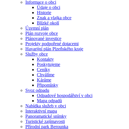
Informace o obci
Údaje o obci
Historie
Znak a vlajka obce
Blízké okolí
Územní plán
Plán rozvoje obce
Plánované investice
Projekty podpořené dotacemi
Havarijní plán Plzeňského kraje
Služby obce
Kontakty
Poskytujeme
Ceníky
Chválíme
Káráme
Připomínky
Svoz odpadu
Odpadové hospodářství v obci
Mapa odpadů
Nabídka služeb v obci
Interaktivní mapa
Panoramatické snímky
Turistické zajímavosti
Přírodní park Berounka