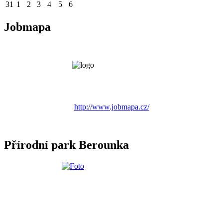
31
1
2
3
4
5
6
Jobmapa
http://www.jobmapa.cz/
Přírodní park Berounka