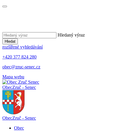
Hledaný výraz
Hledat
rozšířené vyhledávání
+420 377 824 280
obec@zruc-senec.cz
Mapa webu
Obec
Zruč - Senec
Obec
Zruč - Senec
Obec