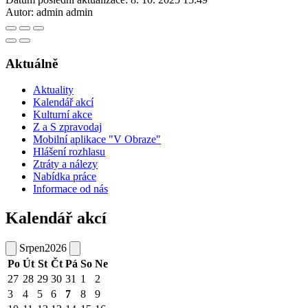
Autor:
admin admin
Aktuálně
Aktuality
Kalendář akcí
Kulturní akce
Z a S zpravodaj
Mobilní aplikace "V Obraze"
Hlášení rozhlasu
Ztráty a nálezy
Nabídka práce
Informace od nás
Kalendář akcí
Srpen
2026
Po
Út
St
Čt
Pá
So
Ne
27
28
29
30
31
1
2
3
4
5
6
7
8
9