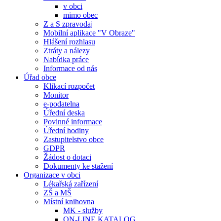
v obci
mimo obec
Z a S zpravodaj
Mobilní aplikace "V Obraze"
Hlášení rozhlasu
Ztráty a nálezy
Nabídka práce
Informace od nás
Úřad obce
Klikací rozpočet
Monitor
e-podatelna
Úřední deska
Povinné informace
Úřední hodiny
Zastupitelstvo obce
GDPR
Žádost o dotaci
Dokumenty ke stažení
Organizace v obci
Lékařská zařízení
ZŠ a MŠ
Místní knihovna
MK - služby
ON-LINE KATALOG