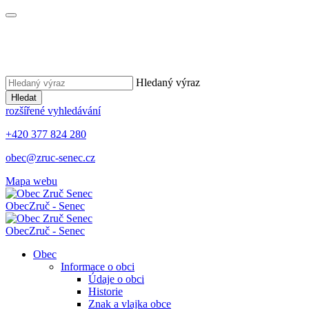
Hledaný výraz
Hledat
rozšířené vyhledávání
+420 377 824 280
obec@zruc-senec.cz
Mapa webu
Obec
Zruč - Senec
Obec
Zruč - Senec
Obec
Informace o obci
Údaje o obci
Historie
Znak a vlajka obce