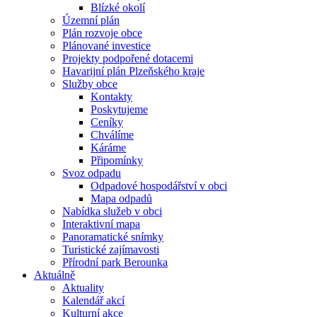
Blízké okolí
Územní plán
Plán rozvoje obce
Plánované investice
Projekty podpořené dotacemi
Havarijní plán Plzeňského kraje
Služby obce
Kontakty
Poskytujeme
Ceníky
Chválíme
Káráme
Připomínky
Svoz odpadu
Odpadové hospodářství v obci
Mapa odpadů
Nabídka služeb v obci
Interaktivní mapa
Panoramatické snímky
Turistické zajímavosti
Přírodní park Berounka
Aktuálně
Aktuality
Kalendář akcí
Kulturní akce