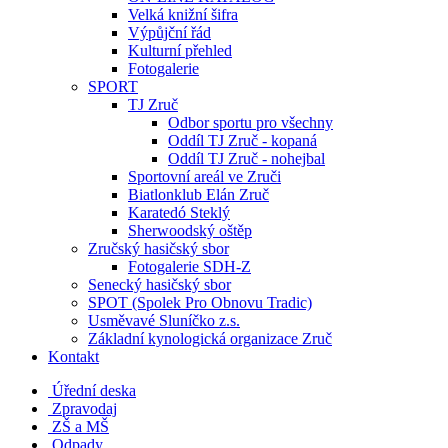
Velká knižní šifra
Výpůjční řád
Kulturní přehled
Fotogalerie
SPORT
TJ Zruč
Odbor sportu pro všechny
Oddíl TJ Zruč - kopaná
Oddíl TJ Zruč - nohejbal
Sportovní areál ve Zruči
Biatlonklub Elán Zruč
Karatedó Steklý
Sherwoodský oštěp
Zručský hasičský sbor
Fotogalerie SDH-Z
Senecký hasičský sbor
SPOT (Spolek Pro Obnovu Tradic)
Usměvavé Sluníčko z.s.
Základní kynologická organizace Zruč
Kontakt
Úřední deska
Zpravodaj
ZŠ a MŠ
Odpady