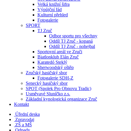
Velká knižní šifra
Výpůjční řád
Kulturní přehled
Fotogalerie
SPORT
TJ Zruč
Odbor sportu pro všechny
Oddíl TJ Zruč - kopaná
Oddíl TJ Zruč - nohejbal
Sportovní areál ve Zruči
Biatlonklub Elán Zruč
Karatedó Steklý
Sherwoodský oštěp
Zručský hasičský sbor
Fotogalerie SDH-Z
Senecký hasičský sbor
SPOT (Spolek Pro Obnovu Tradic)
Usměvavé Sluníčko z.s.
Základní kynologická organizace Zruč
Kontakt
Úřední deska
Zpravodaj
ZŠ a MŠ
Odpady