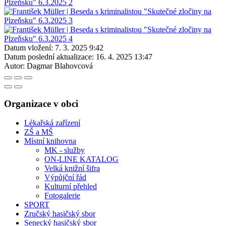
Datum vložení:
7. 3. 2025 9:42
Datum poslední aktualizace:
16. 4. 2025 13:47
Autor:
Dagmar Blahovcová
Organizace v obci
Lékařská zařízení
ZŠ a MŠ
Místní knihovna
MK - služby
ON-LINE KATALOG
Velká knižní šifra
Výpůjční řád
Kulturní přehled
Fotogalerie
SPORT
Zručský hasičský sbor
Senecký hasičský sbor