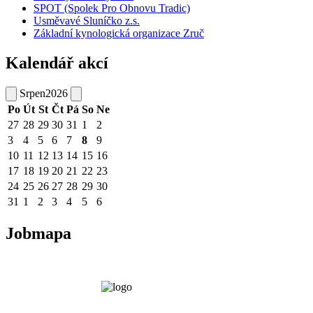
SPOT (Spolek Pro Obnovu Tradic)
Usměvavé Sluníčko z.s.
Základní kynologická organizace Zruč
Kalendář akcí
Srpen
2026
Po
Út
St
Čt
Pá
So
Ne
27
28
29
30
31
1
2
3
4
5
6
7
8
9
10
11
12
13
14
15
16
17
18
19
20
21
22
23
24
25
26
27
28
29
30
31
1
2
3
4
5
6
Jobmapa