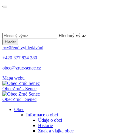
Hledaný výraz
Hledat
rozšířené vyhledávání
+420 377 824 280
obec@zruc-senec.cz
Mapa webu
Obec
Zruč - Senec
Obec
Zruč - Senec
Obec
Informace o obci
Údaje o obci
Historie
Znak a vlajka obce