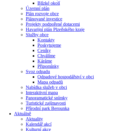
Blízké okolí
Územní plán
Plán rozvoje obce
Plánované investice
Projekty podpořené dotacemi
Havarijní plán Plzeňského kraje
Služby obce
Kontakty
Poskytujeme
Ceníky
Chválíme
Káráme
Připomínky
Svoz odpadu
Odpadové hospodářství v obci
Mapa odpadů
Nabídka služeb v obci
Interaktivní mapa
Panoramatické snímky
Turistické zajímavosti
Přírodní park Berounka
Aktuálně
Aktuality
Kalendář akcí
Kulturní akce