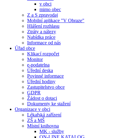
v obci
mimo obec
Z a S zpravodaj
Mobilní aplikace "V Obraze"
Hlášení rozhlasu
Ztráty a nálezy
Nabídka práce
Informace od nás
Úřad obce
Klikací rozpočet
Monitor
e-podatelna
Úřední deska
Povinné informace
Úřední hodiny
Zastupitelstvo obce
GDPR
Žádost o dotaci
Dokumenty ke stažení
Organizace v obci
Lékařská zařízení
ZŠ a MŠ
Místní knihovna
MK - služby
ON-LINE KATALOG