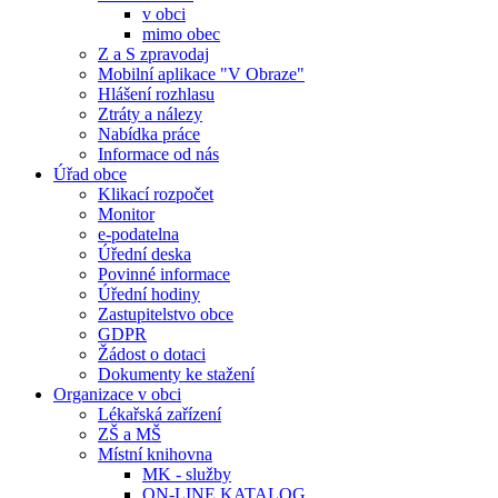
v obci
mimo obec
Z a S zpravodaj
Mobilní aplikace "V Obraze"
Hlášení rozhlasu
Ztráty a nálezy
Nabídka práce
Informace od nás
Úřad obce
Klikací rozpočet
Monitor
e-podatelna
Úřední deska
Povinné informace
Úřední hodiny
Zastupitelstvo obce
GDPR
Žádost o dotaci
Dokumenty ke stažení
Organizace v obci
Lékařská zařízení
ZŠ a MŠ
Místní knihovna
MK - služby
ON-LINE KATALOG