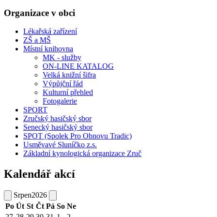
Organizace v obci
Lékařská zařízení
ZŠ a MŠ
Místní knihovna
MK - služby
ON-LINE KATALOG
Velká knižní šifra
Výpůjční řád
Kulturní přehled
Fotogalerie
SPORT
Zručský hasičský sbor
Senecký hasičský sbor
SPOT (Spolek Pro Obnovu Tradic)
Usměvavé Sluníčko z.s.
Základní kynologická organizace Zruč
Kalendář akcí
Srpen
2026
Po
Út
St
Čt
Pá
So
Ne
27
28
29
30
31
1
2