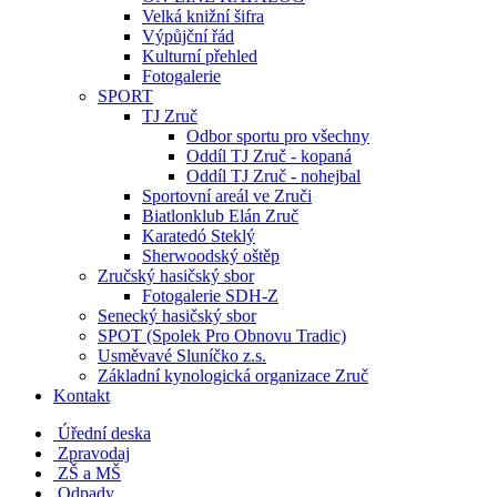
Velká knižní šifra
Výpůjční řád
Kulturní přehled
Fotogalerie
SPORT
TJ Zruč
Odbor sportu pro všechny
Oddíl TJ Zruč - kopaná
Oddíl TJ Zruč - nohejbal
Sportovní areál ve Zruči
Biatlonklub Elán Zruč
Karatedó Steklý
Sherwoodský oštěp
Zručský hasičský sbor
Fotogalerie SDH-Z
Senecký hasičský sbor
SPOT (Spolek Pro Obnovu Tradic)
Usměvavé Sluníčko z.s.
Základní kynologická organizace Zruč
Kontakt
Úřední deska
Zpravodaj
ZŠ a MŠ
Odpady