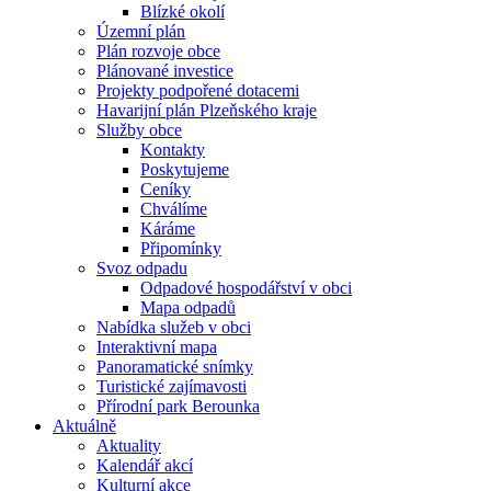
Blízké okolí
Územní plán
Plán rozvoje obce
Plánované investice
Projekty podpořené dotacemi
Havarijní plán Plzeňského kraje
Služby obce
Kontakty
Poskytujeme
Ceníky
Chválíme
Káráme
Připomínky
Svoz odpadu
Odpadové hospodářství v obci
Mapa odpadů
Nabídka služeb v obci
Interaktivní mapa
Panoramatické snímky
Turistické zajímavosti
Přírodní park Berounka
Aktuálně
Aktuality
Kalendář akcí
Kulturní akce