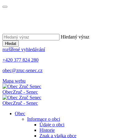
Hledaný výraz
Hledat
rozšířené vyhledávání
+420 377 824 280
obec@zruc-senec.cz
Mapa webu
Obec
Zruč - Senec
Obec
Zruč - Senec
Obec
Informace o obci
Údaje o obci
Historie
Znak a vlajka obce