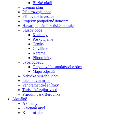
Blízké okolí
Územní plán
Plán rozvoje obce
Plánované investice
Projekty podpořené dotacemi
Havarijní plán Plzeňského kraje
Služby obce
Kontakty
Poskytujeme
Ceníky
Chválíme
Káráme
Připomínky
Svoz odpadu
Odpadové hospodářství v obci
Mapa odpadů
Nabídka služeb v obci
Interaktivní mapa
Panoramatické snímky
Turistické zajímavosti
Přírodní park Berounka
Aktuálně
Aktuality
Kalendář akcí
Kulturní akce