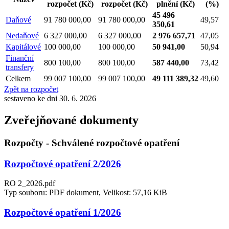
rozpočet
(Kč)
rozpočet
(Kč)
plnění
(Kč)
(%)
45 496
Daňové
91 780 000,00
91 780 000,00
49,57
350,61
Nedaňové
6 327 000,00
6 327 000,00
2 976 657,71
47,05
Kapitálové
100 000,00
100 000,00
50 941,00
50,94
Finanční
800 100,00
800 100,00
587 440,00
73,42
transfery
Celkem
99 007 100,00
99 007 100,00
49 111 389,32
49,60
Zpět na rozpočet
sestaveno ke dni 30. 6. 2026
Zveřejňované dokumenty
Rozpočty - Schválené rozpočtové opatření
Rozpočtové opatření 2/2026
RO 2_2026.pdf
Typ souboru: PDF dokument, Velikost: 57,16 KiB
Rozpočtové opatření 1/2026