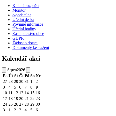
Klikací rozpočet
Monitor
e-podatelna
Úřední deska
Povinné informace
Úřední hodiny
Zastupitelstvo obce
GDPR
Žádost o dotaci
Dokumenty ke stažení
Kalendář akcí
Srpen
2026
Po
Út
St
Čt
Pá
So
Ne
27
28
29
30
31
1
2
3
4
5
6
7
8
9
10
11
12
13
14
15
16
17
18
19
20
21
22
23
24
25
26
27
28
29
30
31
1
2
3
4
5
6