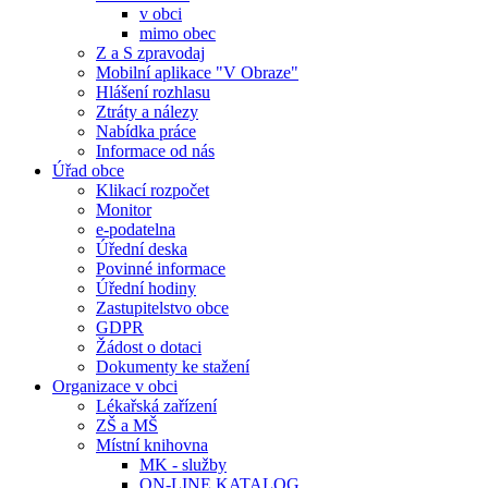
v obci
mimo obec
Z a S zpravodaj
Mobilní aplikace "V Obraze"
Hlášení rozhlasu
Ztráty a nálezy
Nabídka práce
Informace od nás
Úřad obce
Klikací rozpočet
Monitor
e-podatelna
Úřední deska
Povinné informace
Úřední hodiny
Zastupitelstvo obce
GDPR
Žádost o dotaci
Dokumenty ke stažení
Organizace v obci
Lékařská zařízení
ZŠ a MŠ
Místní knihovna
MK - služby
ON-LINE KATALOG