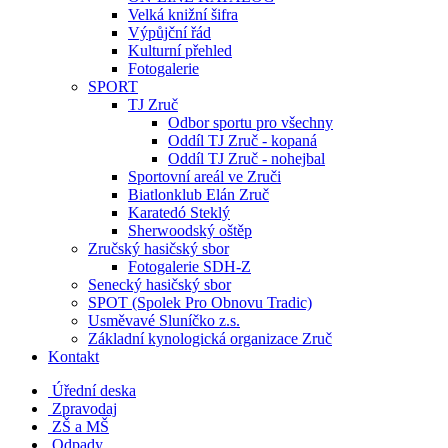
Velká knižní šifra
Výpůjční řád
Kulturní přehled
Fotogalerie
SPORT
TJ Zruč
Odbor sportu pro všechny
Oddíl TJ Zruč - kopaná
Oddíl TJ Zruč - nohejbal
Sportovní areál ve Zruči
Biatlonklub Elán Zruč
Karatedó Steklý
Sherwoodský oštěp
Zručský hasičský sbor
Fotogalerie SDH-Z
Senecký hasičský sbor
SPOT (Spolek Pro Obnovu Tradic)
Usměvavé Sluníčko z.s.
Základní kynologická organizace Zruč
Kontakt
Úřední deska
Zpravodaj
ZŠ a MŠ
Odpady