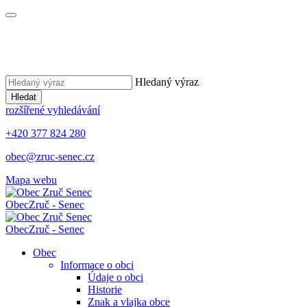
Hledaný výraz
Hledat
rozšířené vyhledávání
+420 377 824 280
obec@zruc-senec.cz
Mapa webu
Obec
Zruč - Senec
Obec
Zruč - Senec
Obec
Informace o obci
Údaje o obci
Historie
Znak a vlajka obce